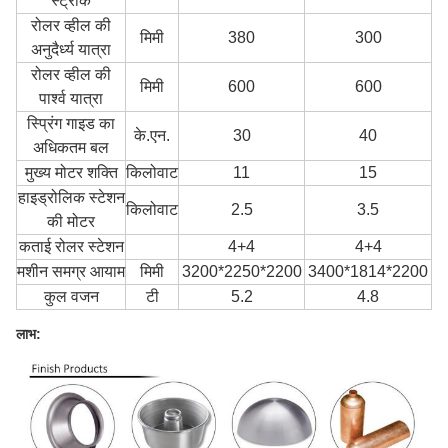
स्ट्रोक
रोलर व्हील की
मिमी
380
300
अनुदैर्ध्य यात्रा
रोलर व्हील की
मिमी
600
600
पार्श्व यात्रा
स्प्रिंग गाइड का
के.एन.
30
40
अधिकतम बल
मुख्य मोटर शक्ति
किलोवाट
11
15
हाइड्रोलिक स्टेशन
किलोवाट
2.5
3.5
की मोटर
कताई रोलर स्टेशन
4+4
4+4
मशीन समग्र आयाम
मिमी
3200*2250*2200
3400*1814*2200
कुल वजन
टी
5.2
4.8
लाभ: