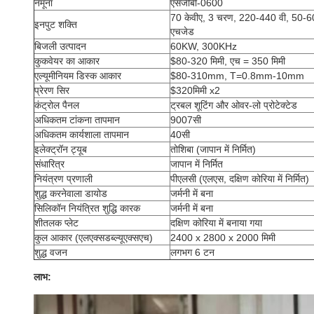
नमूना
एसजीबी-0600
70 केवीए, 3 चरण, 220-440 वी, 50-6
इनपुट शक्ति
एचजेड
बिजली उत्पादन
60KW, 300KHz
कुकवेयर का आकार
$80-320 मिमी, एच = 350 मिमी
एल्यूमीनियम डिस्क आकार
$80-310mm, T=0.8mm-10mm
प्रेरण सिर
$320मिमी x2
कंट्रोल पैनल
ट्रबल शूटिंग और ओवर-लो प्रोटेक्टेड
अधिकतम टांकना तापमान
9007सी
अधिकतम कार्यशाला तापमान
40सी
इलेक्ट्रॉन ट्यूब
तोशिबा (जापान में निर्मित)
संधारित्र
जापान में निर्मित
नियंत्रण प्रणाली
पीएलसी (एलएस, दक्षिण कोरिया में निर्मित)
शुद्ध करनेवाला डायोड
जर्मनी में बना
सिलिकॉन नियंत्रित शुद्धि कारक
जर्मनी में बना
शीतलक प्लेट
दक्षिण कोरिया में बनाया गया
कुल आकार (एलएक्सडब्ल्यूएक्सएच)
2400 x 2800 x 2000 मिमी
शुद्ध वजन
लगभग 6 टन
लाभ: