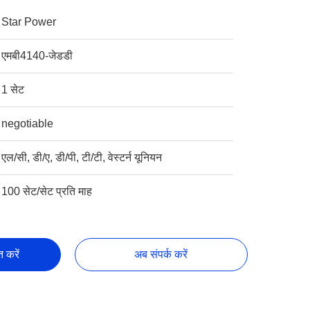
Star Power
एमबी4140-जेडडी
1 सेट
negotiable
एल/सी, डी/ए, डी/पी, टी/टी, वेस्टर्न यूनियन
100 सेट/सेट प्रति माह
्त करें
अब संपर्क करें