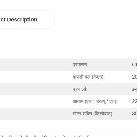
ct Description
प्रमाणन:
C
वापसी बल (केएन):
20
प्रणाली:
इम
आयाम (एल * डब्ल्यू * एच):
22
मोटर शक्ति (किलोवाट):
30