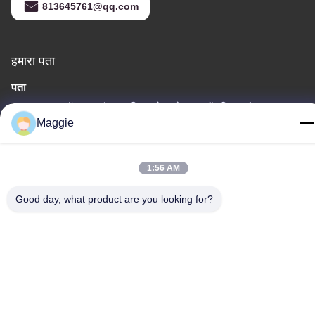
813645761@qq.com
हमारा पता
पता
कमरा 1402, ब्लॉक ए 6, नं.133, जिहुआ वेस्ट रोड, चानचेंग जिला, फोशन शहर,
Maggie
गुआंग्डोंग प्रांत।
टेलीफोन
1:56 AM
86-13342999029
Good day, what product are you looking for?
गोपनीयता नीति
|
साइटमैप
चीन अच्छी गुणवत्ता कुकवेयर प्रोडक्शन लाइन आपूर्तिकर्ता. कॉपीराइट © -2026
Foshan Star Power Technology Co.Ltd . सर्वाधिकार सुरक्षित।