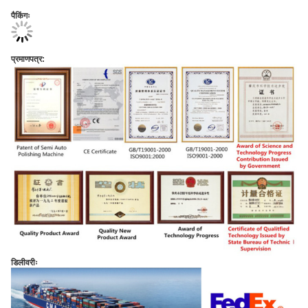
पैकिंगः
प्रमाणपत्र:
डिलीवरीः