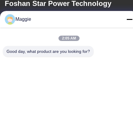
Foshan Star Power Technology
Co.Ltd
Maggie
ई-मेल
2:05 AM
813645761@qq.com
Good day, what product are you looking for?
हमारा पता
पता
कमरा 1402, ब्लॉक ए 6, नं.133, जिहुआ वेस्ट रोड, चानचेंग जिला, फोशन शहर,
गुआंग्डोंग प्रांत।
टेलीफोन
86-13342999029