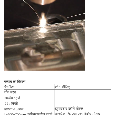
उत्पाद का विवरणः
पैरामीटर
वर्णन कीजिए
तीन चरण
50/60 हर्ट्ज
८८० किलो
·
घुमावदार कोने मोल्ड
लगभग 45/बाल
·प्रत्येक त्रिज्या एक विशेष मोल्ड
L=300~700mm (अधिकतम रोल बनाने