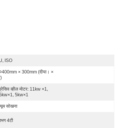
U, ISO
φ400mm × 300mm (दीया। × 
)
्रेसिव व्हील मोटर: 11kw ×1, 
.5kw×1, 5kw×1
क्यूम सोखना
भग 4टी