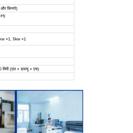
ष और किनारे)
×H)
kw ×1, 5kw ×1
मिमी (एल × डब्ल्यू × एच)