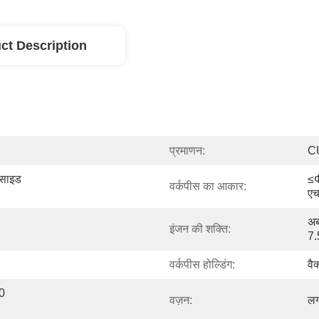
ct Description
प्रमाणन:
C
साइड 
≤
वर्कपीस का आकार:
एच
अब
इंजन की शक्ति:
7
वर्कपीस होल्डिंग:
वै
0 
वज़न:
लग