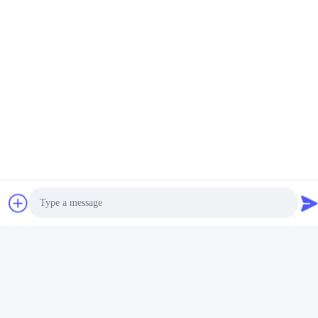
स्टेनलेस स्टील सिंक के लिए
ऊर्ध्वाधर सीम और निचले कोनों
सीएनसी हाई स्पीड सिंगल-टॉर्च
के लिए सीएनसी वेल्डिंग मशीन -
ऑटोमैटिक बेसिन लेजर वेल्डर
विशेष वेल्डिंग मशीन
सर्वोत्तम मूल्य प्राप्त करें
सर्वोत्तम मूल्य प्राप्त करें
Photo
Video Call