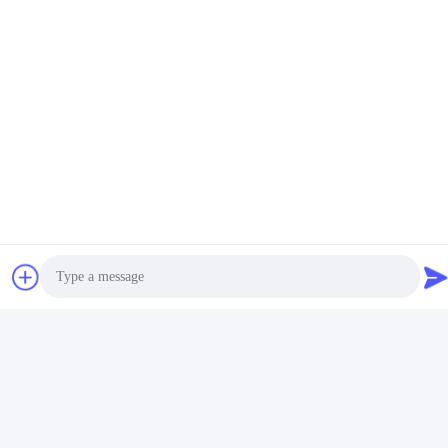
स्वचालित कुकवेयर उत्पादन
सर्वो मोटर मल्टीफंक्शनल के साथ
लाइन सर्वो मोटर स्टेनलेस स्टील
ड्रम राइस कुकर प्रोडक्शन
पॉट बनाने की मशीन प्रेशर कुकर
लाइन हाइड्रोलिक
सर्वोत्तम मूल्य प्राप्त करें
उत्पादन लाइन
सर्वोत्तम मूल्य प्राप्त करें
Photo
Video Call