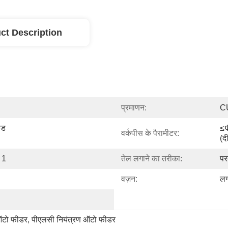
ct Description
प्रमाणन:
C
ड 
≤φ
वर्कपीस के पैरामीटर:
(द
 1
तेल लगाने का तरीका:
पर
वज़न:
लग
 ऑटो फीडर
, 
पीएलसी नियंत्रण ऑटो फीडर