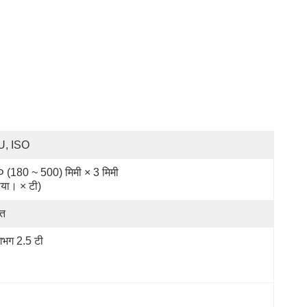
U, ISO
 (180 ~ 500) मिमी × 3 मिमी 
ीया। × टी)
त
भग 2.5 टी