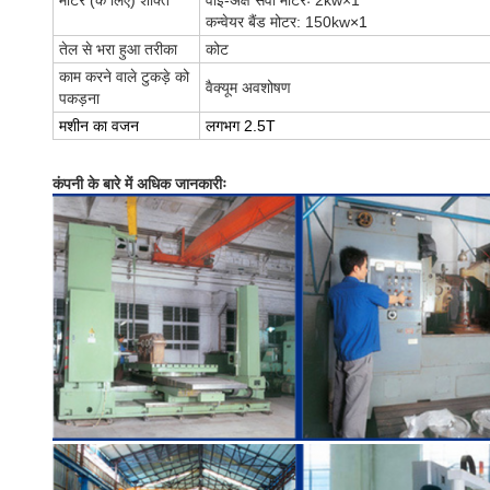
मोटर (के लिए) शक्ति
वाई-अक्ष सर्वो मोटरः 2kw×1
कन्वेयर बैंड मोटर: 150kw
×1
तेल से भरा हुआ तरीका
कोट
काम करने वाले टुकड़े को
वैक्यूम अवशोषण
पकड़ना
मशीन का वजन
लगभग 2.5T
कंपनी के बारे में अधिक जानकारीः