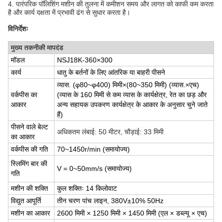
4. पारंपरिक पॉलिशिंग मशीन की तुलना में कमीशन समय और लागत को काफी कम करता
है और कार्य दक्षता में प्रभावी ढंग से सुधार करता है।
विनिर्देशः
मुख्य तकनीकी मापदंड
मॉडल
NSJ18K-360×300
कार्य
धातु के बर्तनों के लिए आंतरिक या बाहरी पीसने
व्यास. (φ80~φ400) मिमी×(80~350 मिमी) (व्यास.×एच)
वर्कपीस का
(व्यास के 160 मिमी से कम व्यास के कार्यक्षेत्र, रेत का छड़ और
आकार
अन्य सहायक उपकरण कार्यक्षेत्र के आकार के अनुसार चुने जाते
हैं)
पीसने वाले बेल्ट
अधिकतम लंबाई: 50 मीटर, चौड़ाई: 33 मिमी
का आकार
वर्कपीस की गति
70~1450r/min (समायोज्य)
स्लिमिंग बार की
V = 0~50mm/s (समायोज्य)
गति
मशीन की शक्ति
कुल शक्तिः 14 किलोवाट
विद्युत आपूर्ति
तीन चरण पांच लाइन, 380V±10% 50Hz
मशीन का आकार
2600 मिमी × 1250 मिमी × 1450 मिमी (एल × डब्ल्यू × एच)