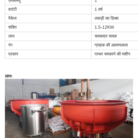
एमओक्यू
1
वारंटी
1 वर्ष
पैकेज
लकड़ी का डिब्बा
शक्ति
1.5-12KW
लाभ
चमकदार चमक
रंग
ग्राहक की आवश्यकता
प्रकार
पत्थर चमकाने की मशीन
लाभः