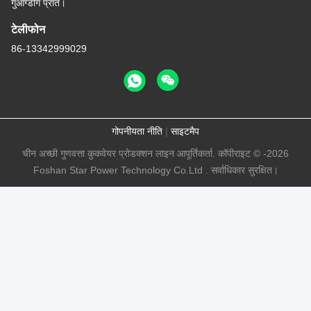
गुआंग्डोंग प्रांत।
टेलीफोन
86-13342999029
गोपनीयता नीति
|
साइटमैप
चीन अच्छी गुणवत्ता कुकवेयर प्रोडक्शन लाइन आपूर्तिकर्ता. कॉपीराइट © -2026
Foshan Star Power Technology Co.Ltd . सर्वाधिकार सुरक्षित।