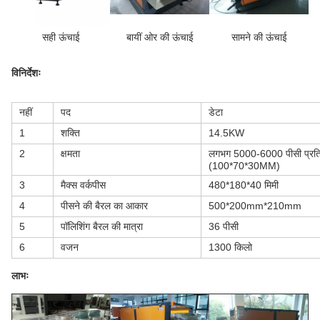
सही ऊंचाई
बायीं ओर की ऊंचाई
सामने की ऊंचाई
विनिर्देशः
नहीं
पद
डेटा
1
शक्ति
14.5KW
2
क्षमता
लगभग 5000-6000 पीसी प्रति 
(100*70*30MM)
3
मैक्स वर्कपीस
480*180*40 मिमी
4
पीसने की बैरल का आकार
500*200mm*210mm
5
पॉलिशिंग बैरल की मात्रा
36 पीसी
6
वजन
1300 किलो
लाभः