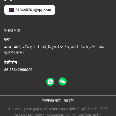
813645761@qq.com
हमारा पता
पता
कमरा 1402, ब्लॉक ए 6, नं.133, जिहुआ वेस्ट रोड, चानचेंग जिला, फोशन शहर,
गुआंग्डोंग प्रांत।
टेलीफोन
86-13342999029
गोपनीयता नीति
|
साइटमैप
चीन अच्छी गुणवत्ता कुकवेयर प्रोडक्शन लाइन आपूर्तिकर्ता. कॉपीराइट © -2026
Foshan Star Power Technology Co.Ltd . सर्वाधिकार सुरक्षित।