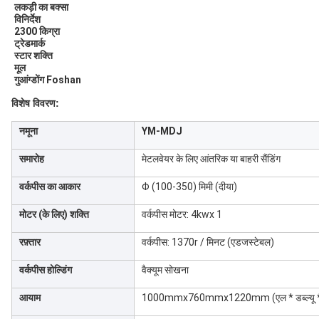
लकड़ी का बक्सा
विनिर्देश
2300 किग्रा
ट्रेडमार्क
स्टार शक्ति
मूल
गुआंग्डोंग Foshan
विशेष विवरण:
नमूना
YM-MDJ
समारोह
मेटलवेयर के लिए आंतरिक या बाहरी सैंडिंग
वर्कपीस का आकार
Φ (100-350) मिमी (दीया)
मोटर (के लिए) शक्ति
वर्कपीस मोटर: 4kwx 1
रफ़्तार
वर्कपीस: 1370r / मिनट (एडजस्टेबल)
वर्कपीस होल्डिंग
वैक्यूम सोखना
आयाम
1000mmx760mmx1220mm (एल * डब्ल्यू *