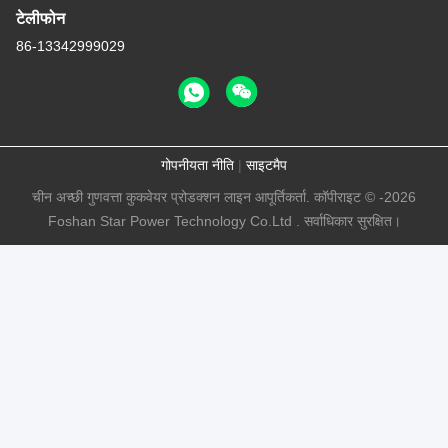
टेलीफोन
86-13342999029
गोपनीयता नीति
|
साइटमैप
चीन अच्छी गुणवत्ता कुकवेयर प्रोडक्शन लाइन आपूर्तिकर्ता. कॉपीराइट © -2026
Foshan Star Power Technology Co.Ltd . सर्वाधिकार सुरक्षित।