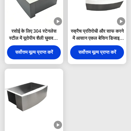
रसोई के लिए 304 स्टेनलेस
स्क्रैच प्रतिरोधी और साफ करने
स्टील में यूरोपीय शैली घुमावदार
में आसान एकल बेसिन डिजाइन
फ्रंट भारी शुल्क एकल कटोरा
के साथ प्रीमियम 304 स्टेनलेस
सर्वोत्तम मूल्य प्राप्त करें
खेत सिंक
स्टील अंडरमाउंट रसोई सिंक
सर्वोत्तम मूल्य प्राप्त करें