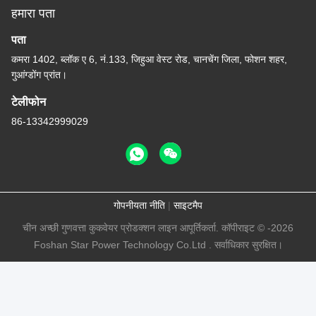
हमारा पता
पता
कमरा 1402, ब्लॉक ए 6, नं.133, जिहुआ वेस्ट रोड, चानचेंग जिला, फोशन शहर,
गुआंग्डोंग प्रांत।
टेलीफोन
86-13342999029
गोपनीयता नीति
|
साइटमैप
चीन अच्छी गुणवत्ता कुकवेयर प्रोडक्शन लाइन आपूर्तिकर्ता. कॉपीराइट © -2026
Foshan Star Power Technology Co.Ltd . सर्वाधिकार सुरक्षित।