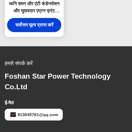
ध्वनि शमन और एंटी कंडेनसेशन
और घुमावदार एप्रन फ्रंट
डिजाइन के साथ हस्तनिर्मित ब्रश
304 स्टेनलेस स्टील फार्महाउस
सर्वोत्तम मूल्य प्राप्त करें
सिंक
हमसे संपर्क करें
Foshan Star Power Technology
Co.Ltd
ई-मेल
813645761@qq.com