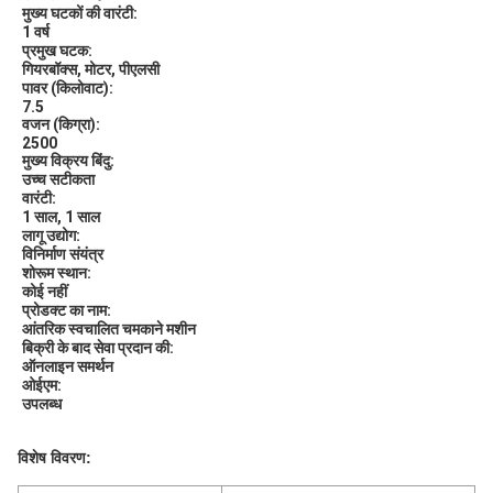
मुख्य घटकों की वारंटी:
1 वर्ष
प्रमुख घटक:
गियरबॉक्स, मोटर, पीएलसी
पावर (किलोवाट):
7.5
वजन (किग्रा):
2500
मुख्य विक्रय बिंदु:
उच्च सटीकता
वारंटी:
1 साल, 1 साल
लागू उद्योग:
विनिर्माण संयंत्र
शोरूम स्थान:
कोई नहीं
प्रोडक्ट का नाम:
आंतरिक स्वचालित चमकाने मशीन
बिक्री के बाद सेवा प्रदान की:
ऑनलाइन समर्थन
ओईएम:
उपलब्ध
विशेष विवरण: