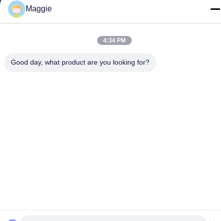
टेलीफोन
Maggie
86-13342999029
4:34 PM
Good day, what product are you looking for?
गोपनीयता नीति
|
साइटमैप
चीन अच्छी गुणवत्ता कुकवेयर प्रोडक्शन लाइन आपूर्तिकर्ता. कॉपीराइट © -2026
Foshan Star Power Technology Co.Ltd . सर्वाधिकार सुरक्षित।