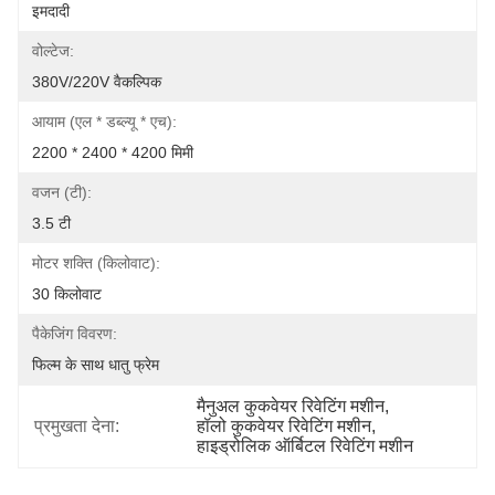
इमदादी
वोल्टेज:
380V/220V वैकल्पिक
आयाम (एल * डब्ल्यू * एच):
2200 * 2400 * 4200 मिमी
वजन (टी):
3.5 टी
मोटर शक्ति (किलोवाट):
30 किलोवाट
पैकेजिंग विवरण:
फिल्म के साथ धातु फ्रेम
मैनुअल कुकवेयर रिवेटिंग मशीन
, 
प्रमुखता देना:
हॉलो कुकवेयर रिवेटिंग मशीन
, 
हाइड्रोलिक ऑर्बिटल रिवेटिंग मशीन