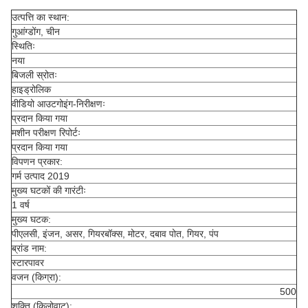
उत्पत्ति का स्थान:
गुआंग्डोंग, चीन
स्थितिः
नया
बिजली स्रोतः
हाइड्रोलिक
वीडियो आउटगोइंग-निरीक्षणः
प्रदान किया गया
मशीन परीक्षण रिपोर्टः
प्रदान किया गया
विपणन प्रकार:
गर्म उत्पाद 2019
मुख्य घटकों की गारंटीः
1 वर्ष
मुख्य घटक:
पीएलसी, इंजन, असर, गियरबॉक्स, मोटर, दबाव पोत, गियर, पंप
ब्रांड नाम:
स्टारपावर
वजन (किग्रा):
500
शक्ति (किलोवाट):