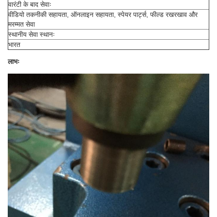
वारंटी के बाद सेवाः
वीडियो तकनीकी सहायता, ऑनलाइन सहायता, स्पेयर पार्ट्स, फील्ड रखरखाव और
मरम्मत सेवा
स्थानीय सेवा स्थानः
भारत
लाभः