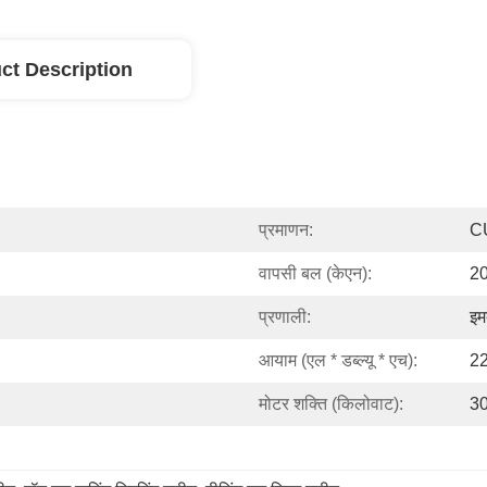
ct Description
प्रमाणन:
C
वापसी बल (केएन):
20
प्रणाली:
इम
आयाम (एल * डब्ल्यू * एच):
22
मोटर शक्ति (किलोवाट):
30