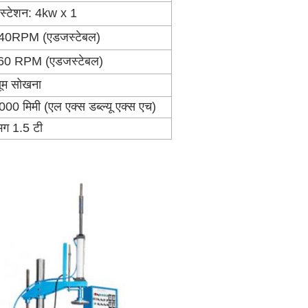
 स्टेशन: 4kw x 1
 140RPM (एडजस्टेबल)
2160 RPM (एडजस्टेबल)
्यूम सोखना
0 मिमी (एल एक्स डब्ल्यू एक्स एच)
ग 1.5 टी