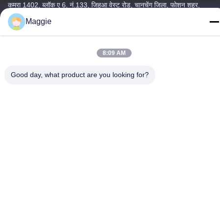
कमरा 1402, ब्लॉक ए 6, नं.133, जिहुआ वेस्ट रोड, चानचेंग जिला, फोशन शहर,
गुआंग्डोंग प्रांत।
Maggie
टेलीफोन
86-13342999029
8:09 AM
Good day, what product are you looking for?
गोपनीयता नीति
|
साइटमैप
चीन अच्छी गुणवत्ता कुकवेयर प्रोडक्शन लाइन आपूर्तिकर्ता. कॉपीराइट © -2026
Foshan Star Power Technology Co.Ltd . सर्वाधिकार सुरक्षित।