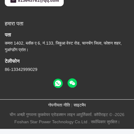
813645761@qq.com
हमारा पता
पता
कमरा 1402, ब्लॉक ए 6, नं.133, जिहुआ वेस्ट रोड, चानचेंग जिला, फोशन शहर,
गुआंग्डोंग प्रांत।
टेलीफोन
86-13342999029
गोपनीयता नीति
|
साइटमैप
चीन अच्छी गुणवत्ता कुकवेयर प्रोडक्शन लाइन आपूर्तिकर्ता. कॉपीराइट © -2026
Foshan Star Power Technology Co.Ltd . सर्वाधिकार सुरक्षित।