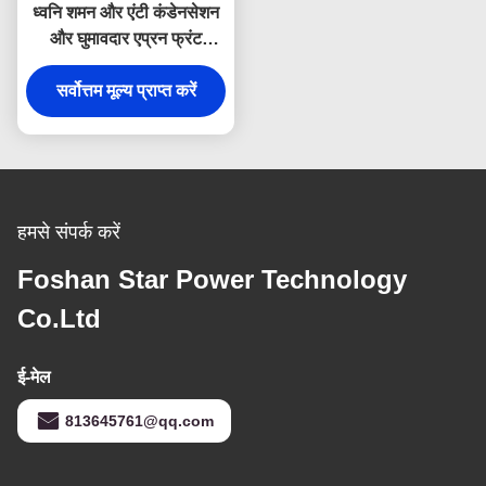
ध्वनि शमन और एंटी कंडेनसेशन
और घुमावदार एप्रन फ्रंट
डिजाइन के साथ हस्तनिर्मित ब्रश
304 स्टेनलेस स्टील फार्महाउस
सर्वोत्तम मूल्य प्राप्त करें
सिंक
हमसे संपर्क करें
Foshan Star Power Technology
Co.Ltd
ई-मेल
813645761@qq.com