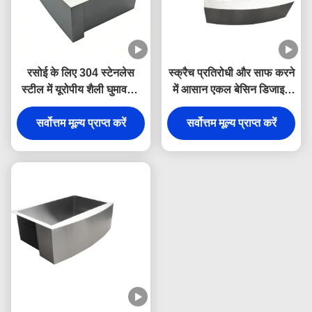
रसोई के लिए 304 स्टेनलेस
स्क्रैच प्रतिरोधी और साफ करने
स्टील में यूरोपीय शैली घुमावदार
में आसान एकल बेसिन डिजाइन
फ्रंट भारी शुल्क एकल कटोरा
के साथ प्रीमियम 304 स्टेनलेस
सर्वोत्तम मूल्य प्राप्त करें
खेत सिंक
स्टील अंडरमाउंट रसोई सिंक
सर्वोत्तम मूल्य प्राप्त करें