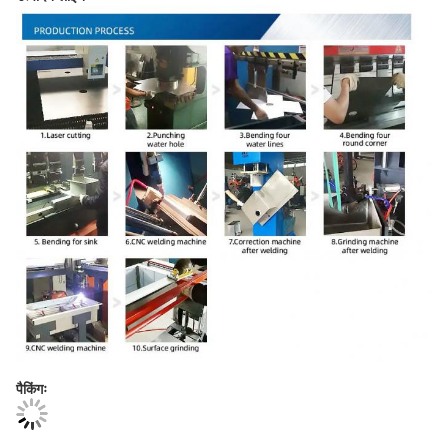
पैकिंगः