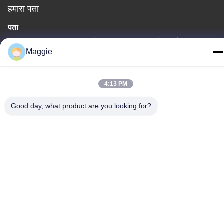
हमारा पता
पता
कमरा 1402, ब्लॉक ए 6, नं.133, जिहुआ वेस्ट रोड, चानचेंग जिला, फोशन शहर,
Maggie
गुआंग्डोंग प्रांत।
टेलीफोन
4:13 PM
86-13342999029
Good day, what product are you looking for?
गोपनीयता नीति
|
साइटमैप
चीन अच्छी गुणवत्ता कुकवेयर प्रोडक्शन लाइन आपूर्तिकर्ता. कॉपीराइट © -2026
Foshan Star Power Technology Co.Ltd . सर्वाधिकार सुरक्षित।